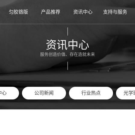
匀胶铬版
产品推荐
资讯中心
支持与服务
频中心
事记
玻璃码盘
小匀胶铬版
玻璃光珊
核心团队
公司新闻
玻璃分划板
定制光掩膜版
企业文化
行业热点
玻璃光珊
玻璃码盘
在线直播看厂
光学玻璃百科
定制光掩膜版
玻璃线纹尺
组织架构
品牌介绍
玻璃线纹尺
双面抛光机
工厂环境
标定
二手
员
资讯中心
服务创造价值、存在造就未来
中心
公司新闻
行业热点
光学
中心
公司新闻
行业热点
光学