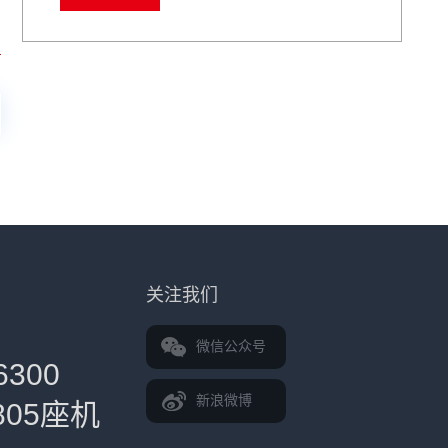
8 - 标定板的工作原理
9 - halcon圆点标定板
10 - 为什么需要激光雷达标定板？
11 - 什么是光学掩模板？
关注我们
微信公众号
6300
新浪微博
5805座机