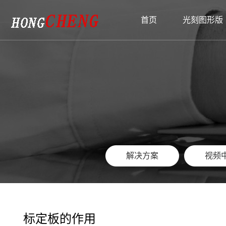
{pboot:sortname}
首页
光刻图形版
光刻图形版
匀胶铬版
产品推荐
资讯中心
支持与服务
关于我们
联系我们
玻璃标定板
大匀胶铬版
玻璃标定板
解决方案
公司简介
视
大
解决方案
视频
解决方案
视频
标定板的作用