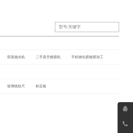
双面抛光机
二手真空镀膜机
手机钢化膜镀膜加工
玻璃线纹尺
标定板