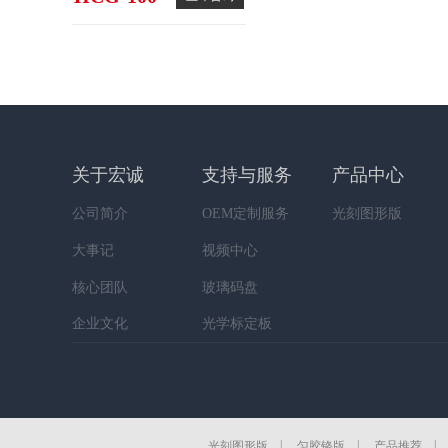
立即咨询
关于宏诚
支持与服务
产品中心
公司简介
OEM定制服务
光刻图形版
大事记
视频中心
核心团队
玻璃码盘
企业文化
光学标定板
莞市宏诚光学制品有限
|
|
光刻图形版
匀胶铬版
产品推荐