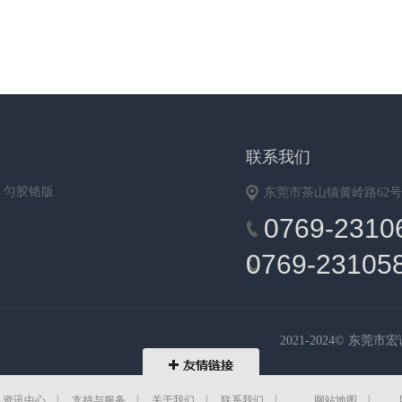
联系我们
匀胶铬版
东莞市茶山镇黄岭路62号
0769-2310
0769-2310
整厂收购总
监:1358081
2021-2024© 东
公司
务钱经
|
|
|
|
|
|
资讯中心
支持与服务
关于我们
联系我们
网站地图