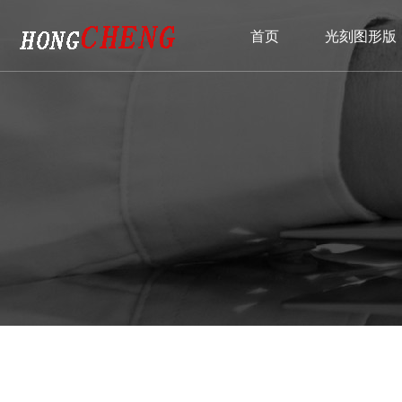
{pboot:sortname}
首页
光刻图形版
光刻图形版
匀胶铬版
产品推荐
资讯中心
支持与服务
关于我们
联系我们
玻璃标定板
大匀胶铬版
玻璃标定板
解决方案
公司简介
视
大