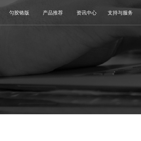
匀胶铬版
产品推荐
资讯中心
支持与服务
频中心
事记
玻璃码盘
小匀胶铬版
玻璃光珊
核心团队
公司新闻
玻璃分划板
定制光掩膜版
企业文化
行业热点
玻璃光珊
玻璃码盘
在线直播看厂
光学玻璃百科
定制光掩膜版
玻璃线纹尺
组织架构
品牌介绍
玻璃线纹尺
双面抛光机
工厂环境
标定
二手
员