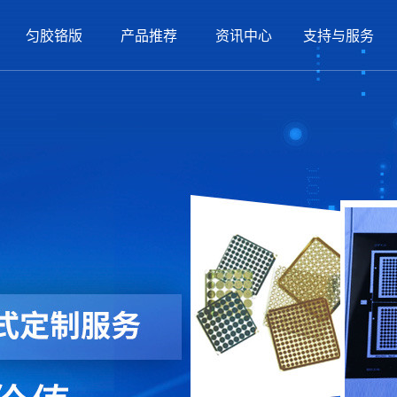
匀胶铬版
产品推荐
资讯中心
支持与服务
频中心
事记
玻璃码盘
小匀胶铬版
玻璃光珊
核心团队
公司新闻
玻璃分划板
定制光掩膜版
企业文化
行业热点
玻璃光珊
玻璃码盘
在线直播看厂
光学玻璃百科
定制光掩膜版
玻璃线纹尺
组织架构
品牌介绍
玻璃线纹尺
双面抛光机
工厂环境
标定
二手
员