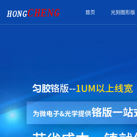
{pboot:sortname}
首页
光刻图形版
光刻图形版
匀胶铬版
产品推荐
资讯中心
支持与服务
关于我们
联系我们
玻璃标定板
大匀胶铬版
玻璃标定板
解决方案
公司简介
视
大